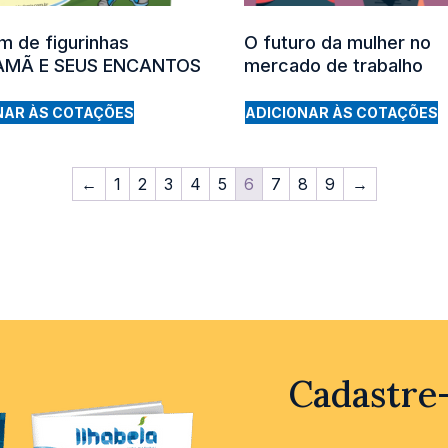
m de figurinhas
O futuro da mulher no
AMÃ E SEUS ENCANTOS
mercado de trabalho
NAR ÀS COTAÇÕES
ADICIONAR ÀS COTAÇÕES
←
1
2
3
4
5
6
7
8
9
→
Cadastre