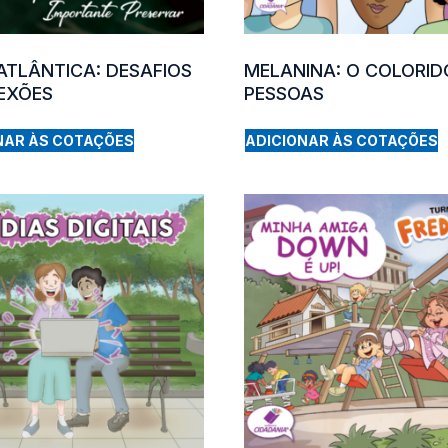
ATLÂNTICA: DESAFIOS
MELANINA: O COLORID
LEXÕES
PESSOAS
NAR ÀS COTAÇÕES
ADICIONAR ÀS COTAÇÕES