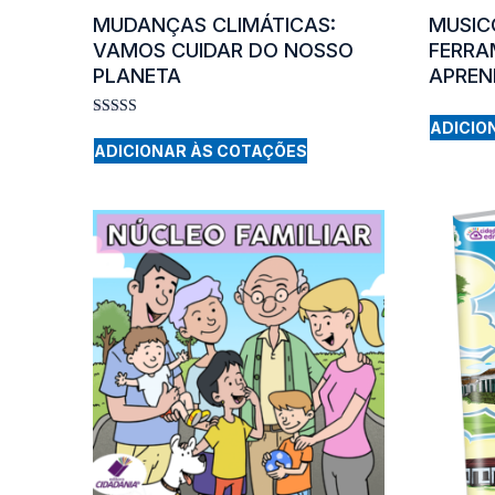
MUDANÇAS CLIMÁTICAS:
MUSIC
VAMOS CUIDAR DO NOSSO
FERRA
PLANETA
APREN
ADICIO
Rated
4.00
ADICIONAR ÀS COTAÇÕES
out of 5