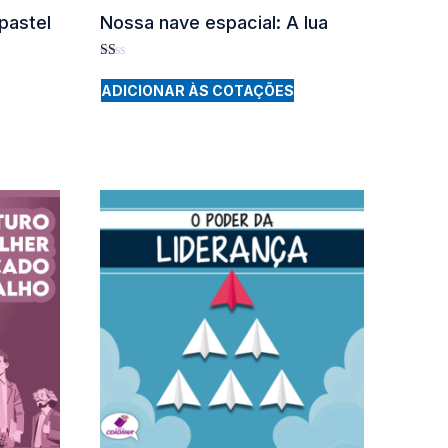
pastel
Nossa nave espacial: A lua
Rated
1.00
ADICIONAR ÀS COTAÇÕES
out
of
5