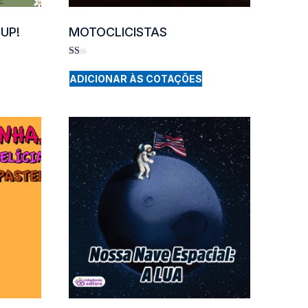
UP!
MOTOCLICISTAS
Rated
1.00
ADICIONAR ÀS COTAÇÕES
out
of
5