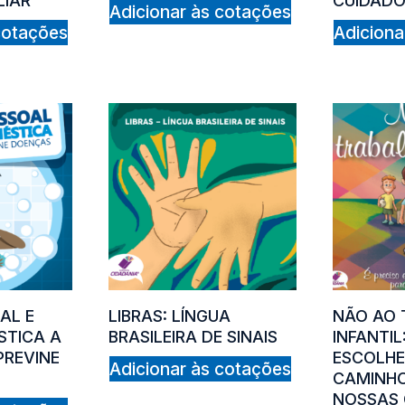
LIAR
CUIDAD
Adicionar às cotações
cotações
Adiciona
AL E
LIBRAS: LÍNGUA
NÃO AO 
STICA A
BRASILEIRA DE SINAIS
INFANTIL
PREVINE
ESCOLHE
Adicionar às cotações
CAMINHO
NOSSAS 