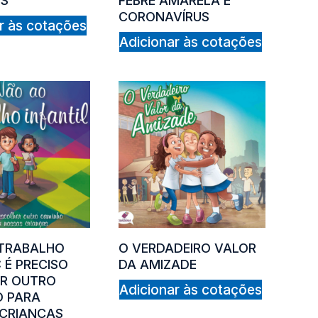
OS
FEBRE AMARELA E
CORONAVÍRUS
r às cotações
Adicionar às cotações
TRABALHO
O VERDADEIRO VALOR
: É PRECISO
DA AMIZADE
R OUTRO
Adicionar às cotações
 PARA
CRIANÇAS