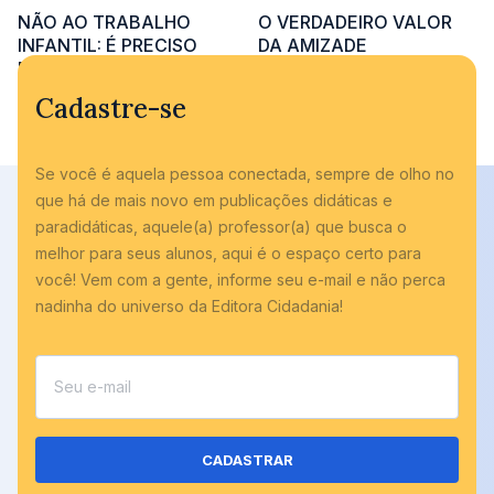
NÃO AO TRABALHO
O VERDADEIRO VALOR
INFANTIL: É PRECISO
DA AMIZADE
ESCOLHER OUTRO
Adicionar às cotações
CAMINHO PARA NOSSAS
Cadastre-se
CRIANÇAS
Adicionar às cotações
Se você é aquela pessoa conectada, sempre de olho no
que há de mais novo em publicações didáticas e
paradidáticas, aquele(a) professor(a) que busca o
melhor para seus alunos, aqui é o espaço certo para
você! Vem com a gente, informe seu e-mail e não perca
nadinha do universo da Editora Cidadania!
CADASTRAR