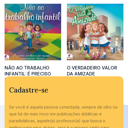
NÃO AO TRABALHO
O VERDADEIRO VALOR
INFANTIL: É PRECISO
DA AMIZADE
ESCOLHER OUTRO
Adicionar às cotações
CAMINHO PARA NOSSAS
Cadastre-se
CRIANÇAS
Adicionar às cotações
Se você é aquela pessoa conectada, sempre de olho no
que há de mais novo em publicações didáticas e
paradidáticas, aquele(a) professor(a) que busca o
melhor para seus alunos, aqui é o espaço certo para