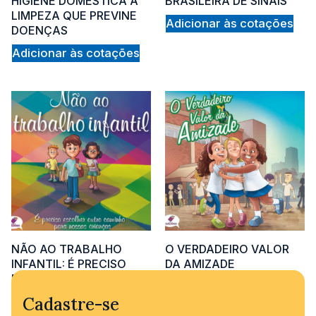
cus
HIGIENE DOMÉSTICA A
BRASILEIRA DE SINAIS
LIMPEZA QUE PREVINE
Adicionar às cotações
DOENÇAS
Adicionar às cotações
rati
NÃO AO TRABALHO
O VERDADEIRO VALOR
INFANTIL: É PRECISO
DA AMIZADE
ESCOLHER OUTRO
Adicionar às cotações
CAMINHO PARA NOSSAS
Cadastre-se
CRIANÇAS