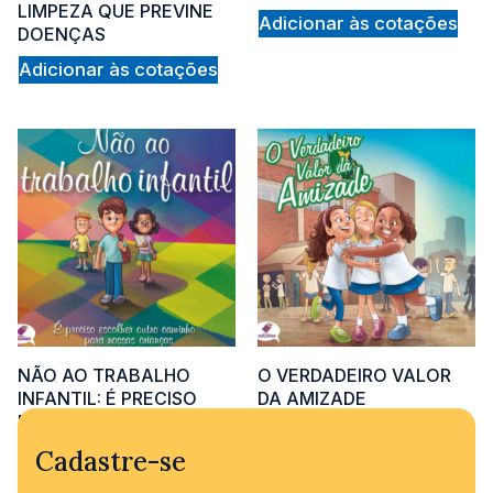
cus
LIMPEZA QUE PREVINE
Adicionar às cotações
DOENÇAS
Adicionar às cotações
rat
NÃO AO TRABALHO
O VERDADEIRO VALOR
INFANTIL: É PRECISO
DA AMIZADE
ESCOLHER OUTRO
Adicionar às cotações
CAMINHO PARA NOSSAS
Cadastre-se
CRIANÇAS