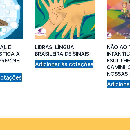
AL E
LIBRAS: LÍNGUA
NÃO AO 
STICA A
BRASILEIRA DE SINAIS
INFANTIL
PREVINE
ESCOLHE
Adicionar às cotações
CAMINHO
NOSSAS 
cotações
Adiciona