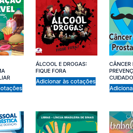
O
ÁLCOOL E DROGAS:
CÂNCER 
MA
FIQUE FORA
PREVENÇ
LIAR
CUIDAD
Adicionar às cotações
cotações
Adiciona